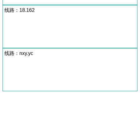
线路：18.162
线路：nxy.yc